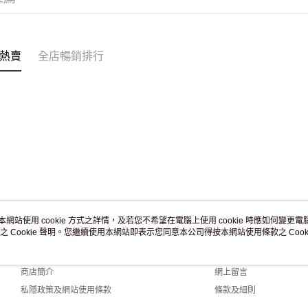
訂單作廢
免運費
熱賣
全店暢銷排行
本網站使用 cookie 方式之詳情，及若您不希望在電腦上使用 cookie 時應如何變更電腦的
之 Cookie 聲明。您繼續使用本網站即表示您同意本公司得按本網站使用條款之 Cooki
關於我們
客戶服務
品牌故事
購物說明
商店簡介
網上留言
私隱政策及網站使用條款
條款及細則