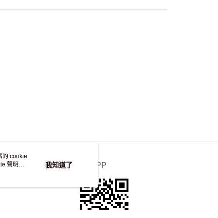
，並不會安排重寄
 cookie
e 聲明使
我知道了
官方APP