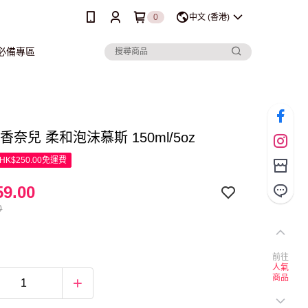
0
中文 (香港)
行必備專區
l 香奈兒 柔和泡沫慕斯 150ml/5oz
K$250.00免運費
9.00
0
前往
人氣
商品