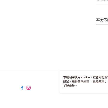
本分類
本網站中使用 cookie，欲查詢有關
設定，請參閱本網站「
私隱政策
」
用 cookie。
了解更多 >