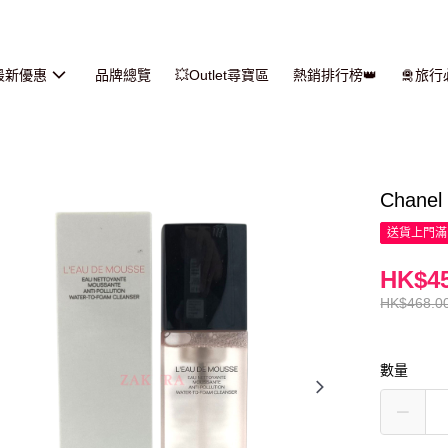
最新優惠
品牌總覽
💥Outlet尋寶區
熱銷排行榜👑
🛅旅
Chane
送貨上門滿H
HK$45
HK$468.0
數量