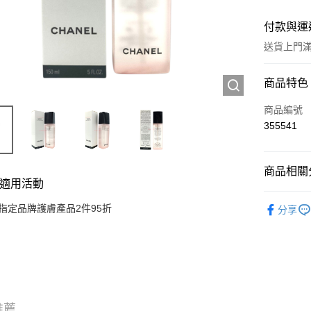
付款與運
送貨上門滿H
付款方式
商品特色
信用卡
商品編號
355541
Apple Pay
AlipayHK
商品相關分
適用活動
WeChat P
護膚保養
指定品牌護膚產品2件95折
分享
送貨方式
JD京東物
滿 HK$2
付款後門市
推薦