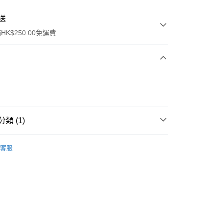
送
K$250.00免運費
類 (1)
ay
清潔護理
潔面產品
客服
流，訂單確認發貨後2-4個工作天送達
運費表
50.00 或以上免運費
自取，訂單確認後2-4個工作天到店，7天內取。逾期後