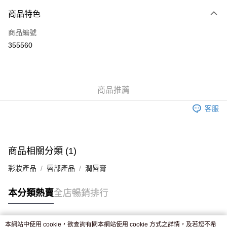
付款方式
商品特色
信用卡
商品編號
Apple Pay
355560
AlipayHK
WeChat Pay
商品推薦
送貨方式
客服
JD京東物流，訂單確認發貨後2-4個工作天送達
運費表
滿 HK$250.00 或以上免運費
付款後門市自取，訂單確認後2-4個工作天到店，7天內取。逾期後
商品相關分類 (1)
訂單作廢，並不會安排重寄
彩妝產品
唇部產品
潤唇膏
免運費
本分類熱賣
全店暢銷排行
本網站中使用 cookie，欲查詢有關本網站使用 cookie 方式之詳情，及若您不希