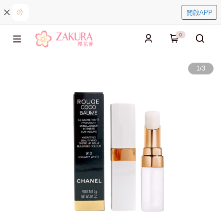
開啟APP
0
1
/
3