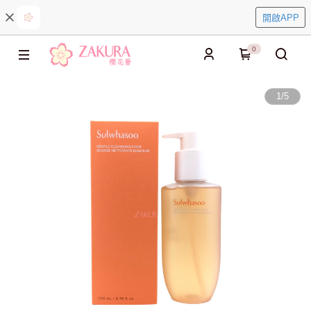
開啟APP
0
1
/
5