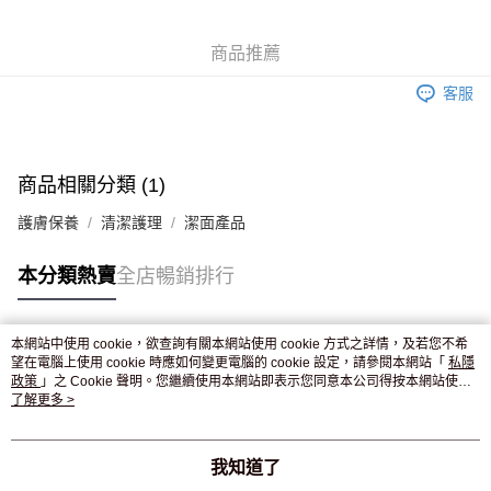
WeChat Pay
商品推薦
送貨方式
客服
JD京東物流，訂單確認發貨後2-4個工作天送達
運費表
滿 HK$250.00 或以上免運費
付款後門市自取，訂單確認後2-4個工作天到店，7天內取。逾期後
商品相關分類 (1)
訂單作廢，並不會安排重寄
護膚保養
清潔護理
潔面產品
免運費
本分類熱賣
全店暢銷排行
本網站中使用 cookie，欲查詢有關本網站使用 cookie 方式之詳情，及若您不希
熱門標籤
望在電腦上使用 cookie 時應如何變更電腦的 cookie 設定，請參閱本網站「
私隱
政策
」之 Cookie 聲明。您繼續使用本網站即表示您同意本公司得按本網站使用
條款之 Cookie 聲明使用 cookie。
了解更多 >
熱銷排行
最新商品
人氣推薦
我知道了