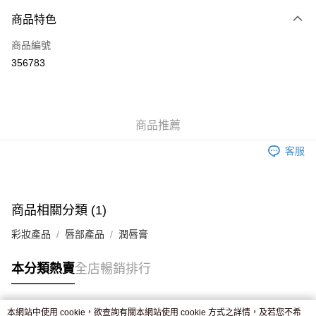
付款方式
商品特色
信用卡
商品編號
Apple Pay
356783
AlipayHK
WeChat Pay
商品推薦
送貨方式
客服
JD京東物流，訂單確認發貨後2-4個工作天送達
運費表
滿 HK$250.00 或以上免運費
付款後門市自取，訂單確認後2-4個工作天到店，7天內取。逾期後
商品相關分類 (1)
訂單作廢，並不會安排重寄
彩妝產品
唇部產品
潤唇膏
免運費
本分類熱賣
全店暢銷排行
本網站中使用 cookie，欲查詢有關本網站使用 cookie 方式之詳情，及若您不希