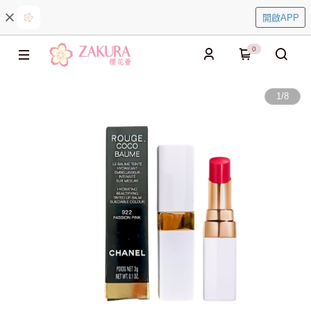
開啟APP
0
1
/
8