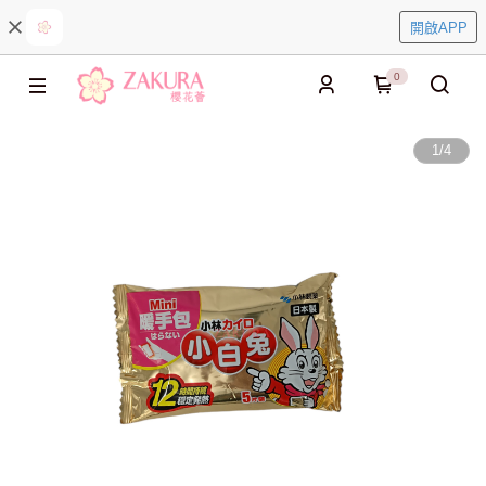
開啟APP
0
1
/
4