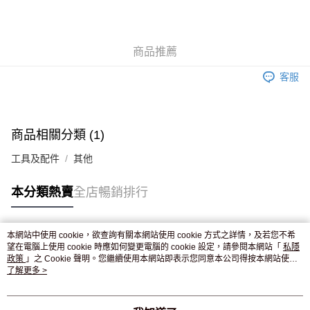
AlipayHK
WeChat Pay
商品推薦
送貨方式
客服
JD京東物流，訂單確認發貨後2-4個工作天送達
運費表
滿 HK$250.00 或以上免運費
付款後門市自取，訂單確認後2-4個工作天到店，7天內取。逾期後
商品相關分類 (1)
訂單作廢，並不會安排重寄
工具及配件
其他
免運費
本分類熱賣
全店暢銷排行
本網站中使用 cookie，欲查詢有關本網站使用 cookie 方式之詳情，及若您不希
熱門標籤
望在電腦上使用 cookie 時應如何變更電腦的 cookie 設定，請參閱本網站「
私隱
政策
」之 Cookie 聲明。您繼續使用本網站即表示您同意本公司得按本網站使用
條款之 Cookie 聲明使用 cookie。
了解更多 >
熱銷排行
最新商品
人氣推薦