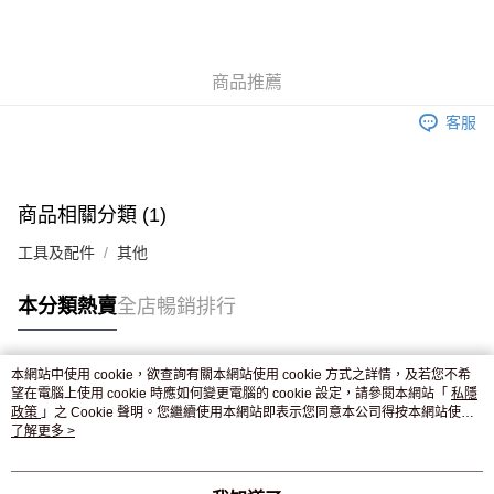
AlipayHK
WeChat Pay
商品推薦
送貨方式
客服
JD京東物流，訂單確認發貨後2-4個工作天送達
運費表
滿 HK$250.00 或以上免運費
付款後門市自取，訂單確認後2-4個工作天到店，7天內取。逾期後
商品相關分類 (1)
訂單作廢，並不會安排重寄
工具及配件
其他
免運費
本分類熱賣
全店暢銷排行
本網站中使用 cookie，欲查詢有關本網站使用 cookie 方式之詳情，及若您不希
熱門標籤
望在電腦上使用 cookie 時應如何變更電腦的 cookie 設定，請參閱本網站「
私隱
政策
」之 Cookie 聲明。您繼續使用本網站即表示您同意本公司得按本網站使用
條款之 Cookie 聲明使用 cookie。
了解更多 >
熱銷排行
最新商品
人氣推薦