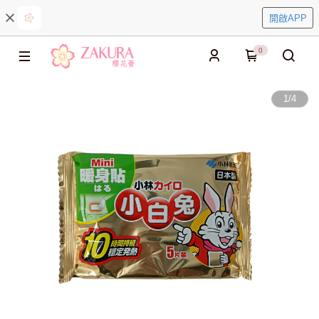
開啟APP
0
1
/
4