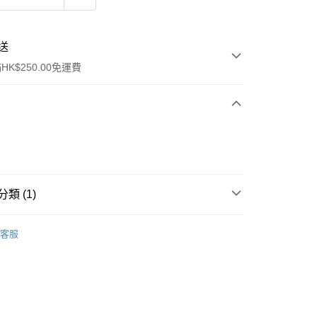
送
K$250.00免運費
類 (1)
ay
件
其他
客服
流，訂單確認發貨後2-4個工作天送達
運費表
50.00 或以上免運費