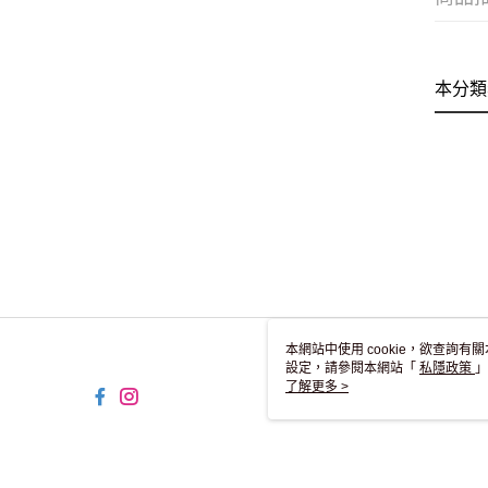
本分類
本網站中使用 cookie，欲查詢有關
設定，請參閱本網站「
私隱政策
」
用 cookie。
了解更多 >