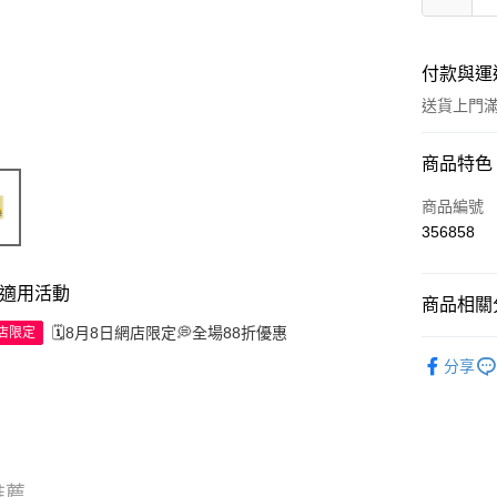
付款與運
送貨上門滿H
付款方式
商品特色
信用卡
商品編號
356858
Apple Pay
AlipayHK
適用活動
商品相關分
WeChat P
🗓️8月8日網店限定💭全場88折優惠
網店限定
工具及配
分享
送貨方式
JD京東物
滿 HK$2
推薦