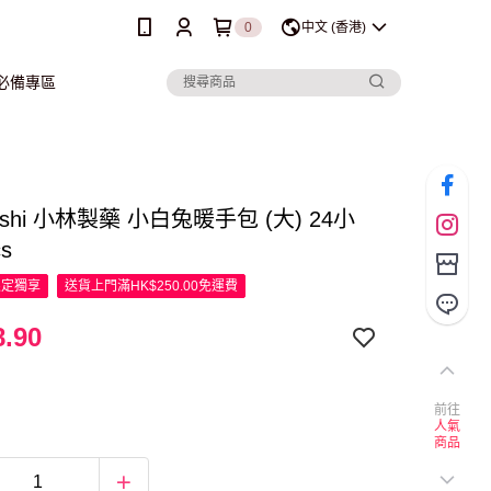
0
中文 (香港)
行必備專區
yashi 小林製藥 小白兔暖手包 (大) 24小
cs
限定
獨享
送貨上門滿HK$250.00免運費
.90
前往
人氣
商品