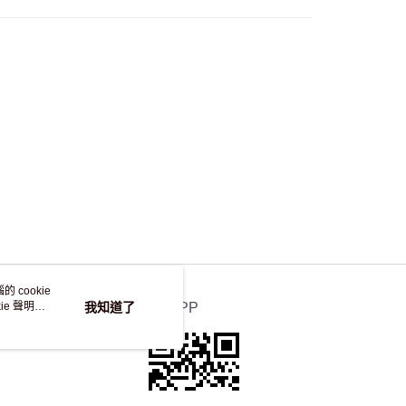
自取，訂單確認後2-4個工作天到店，7天內取。逾期後
，並不會安排重寄
 cookie
e 聲明使
我知道了
官方APP