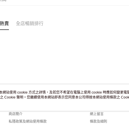
付款後門市
訂單作廢
免運費
熱賣
全店暢銷排行
本網站使用 cookie 方式之詳情，及若您不希望在電腦上使用 cookie 時應如何變更電腦的
之 Cookie 聲明。您繼續使用本網站即表示您同意本公司得按本網站使用條款之 Cooki
關於我們
客戶服務
品牌故事
購物說明
商店簡介
網上留言
私隱政策及網站使用條款
條款及細則