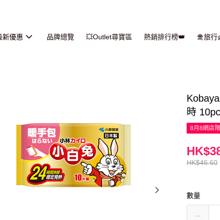
最新優惠
品牌總覽
💥Outlet尋寶區
熱銷排行榜👑
🛅旅
Koba
時 10p
8月8網店
HK$38
HK$46.60
數量