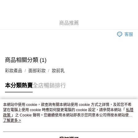
AlipayHK
WeChat Pay
商品推薦
送貨方式
客服
JD京東物流，訂單確認發貨後2-4個工作天送達
運費表
滿 HK$250.00 或以上免運費
付款後門市自取，訂單確認後2-4個工作天到店，7天內取。逾期後
商品相關分類 (1)
訂單作廢，並不會安排重寄
彩妝產品
面部彩妝
妝前乳
免運費
本分類熱賣
全店暢銷排行
本網站中使用 cookie，欲查詢有關本網站使用 cookie 方式之詳情，及若您不希
熱門標籤
望在電腦上使用 cookie 時應如何變更電腦的 cookie 設定，請參閱本網站「
私隱
政策
」之 Cookie 聲明。您繼續使用本網站即表示您同意本公司得按本網站使用
條款之 Cookie 聲明使用 cookie。
了解更多 >
熱銷排行
最新商品
人氣推薦