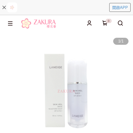
開啟APP
0
1
/
1