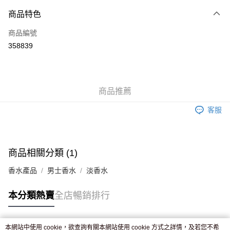
付款方式
商品特色
信用卡
商品編號
Apple Pay
358839
AlipayHK
WeChat Pay
商品推薦
送貨方式
客服
JD京東物流，訂單確認發貨後2-4個工作天送達
運費表
滿 HK$250.00 或以上免運費
付款後門市自取，訂單確認後2-4個工作天到店，7天內取。逾期後
商品相關分類 (1)
訂單作廢，並不會安排重寄
香水產品
男士香水
淡香水
免運費
本分類熱賣
全店暢銷排行
本網站中使用 cookie，欲查詢有關本網站使用 cookie 方式之詳情，及若您不希