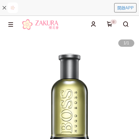
開啟APP
0
1
/
1