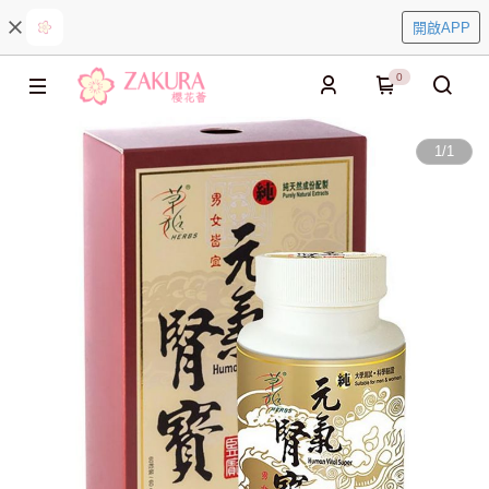
開啟APP
0
1
/
1