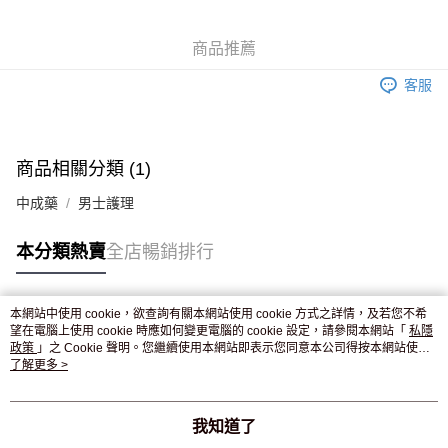
WeChat Pay
商品推薦
送貨方式
客服
JD京東物流，訂單確認發貨後2-4個工作天送達
運費表
滿 HK$250.00 或以上免運費
付款後門市自取，訂單確認後2-4個工作天到店，7天內取。逾期後
商品相關分類 (1)
訂單作廢，並不會安排重寄
中成藥
男士護理
免運費
本分類熱賣
全店暢銷排行
本網站中使用 cookie，欲查詢有關本網站使用 cookie 方式之詳情，及若您不希
熱門標籤
望在電腦上使用 cookie 時應如何變更電腦的 cookie 設定，請參閱本網站「
私隱
政策
」之 Cookie 聲明。您繼續使用本網站即表示您同意本公司得按本網站使用
條款之 Cookie 聲明使用 cookie。
了解更多 >
熱銷排行
最新商品
人氣推薦
我知道了