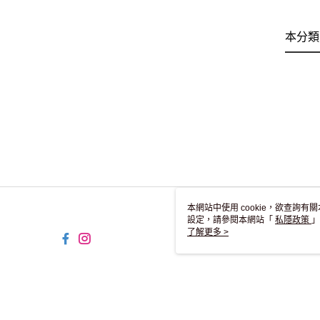
本分類
本網站中使用 cookie，欲查詢有關
設定，請參閱本網站「
私隱政策
」
用 cookie。
了解更多 >