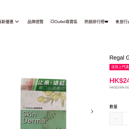
最新優惠
品牌總覽
💥Outlet尋寶區
熱銷排行榜👑
🛅旅
Regal
送貨上門滿H
HK$24
HK$299.0
數量