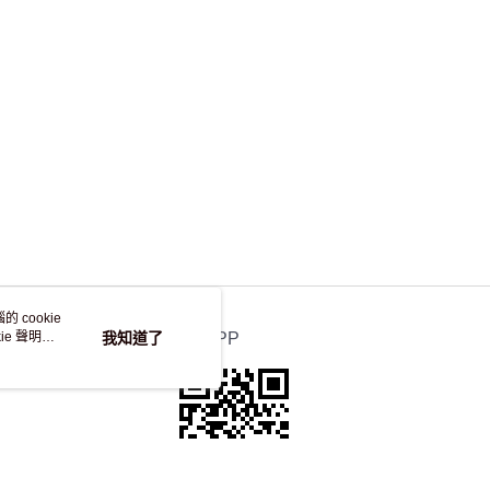
，並不會安排重寄
 cookie
e 聲明使
我知道了
官方APP