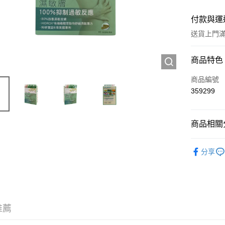
付款與運
送貨上門滿H
付款方式
商品特色
信用卡
商品編號
359299
Apple Pay
AlipayHK
商品相關分
WeChat P
西藥製品/
分享
送貨方式
JD京東物
滿 HK$2
推薦
付款後門市