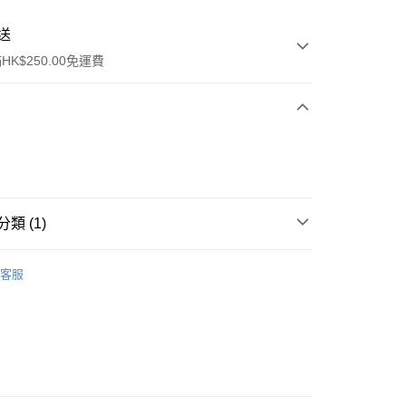
送
K$250.00免運費
類 (1)
ay
保健品
其他
客服
流，訂單確認發貨後2-4個工作天送達
運費表
50.00 或以上免運費
自取，訂單確認後2-4個工作天到店，7天內取。逾期後