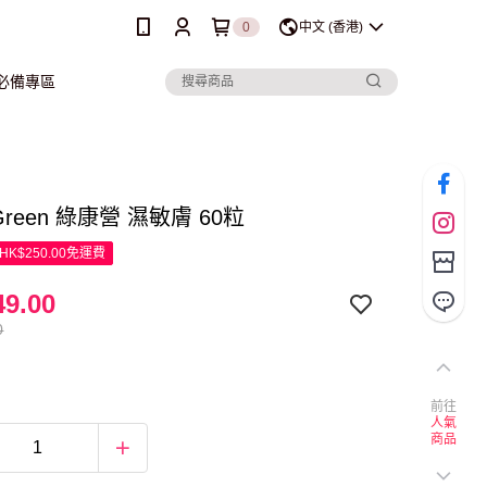
0
中文 (香港)
行必備專區
 Green 綠康營 濕敏膚 60粒
K$250.00免運費
9.00
0
前往
人氣
商品