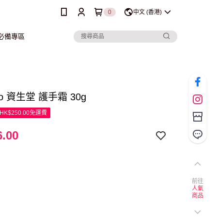
0
中文 (香港)
行必備專區
ido 資生堂 護手霜 30g
K$250.00免運費
.00
前往
人氣
商品