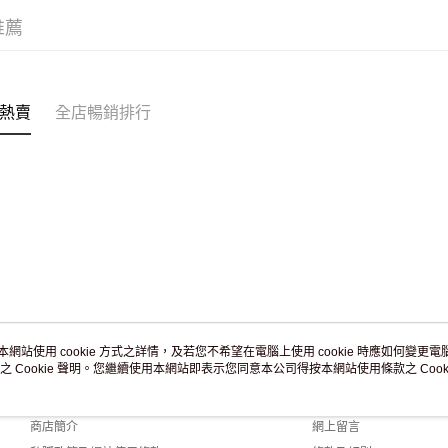
滿 HK$2
推薦
付款後門市
訂單作廢
免運費
熱賣
全店暢銷排行
本網站使用 cookie 方式之詳情，及若您不希望在電腦上使用 cookie 時應如何變更電腦的
之 Cookie 聲明。您繼續使用本網站即表示您同意本公司得按本網站使用條款之 Cooki
關於我們
客戶服務
品牌故事
購物說明
商店簡介
網上留言