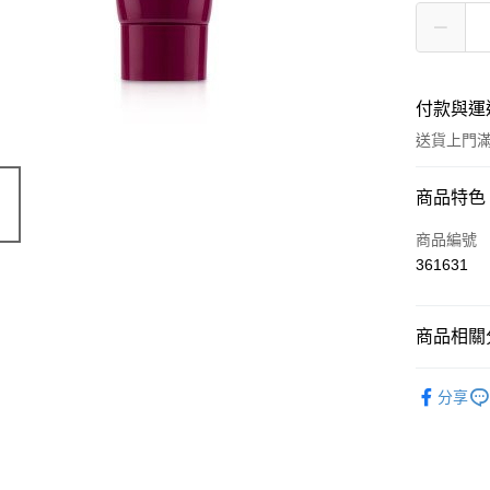
付款與運
送貨上門滿H
付款方式
商品特色
信用卡
商品編號
361631
Apple Pay
AlipayHK
商品相關分
WeChat P
個人護理
分享
送貨方式
JD京東物