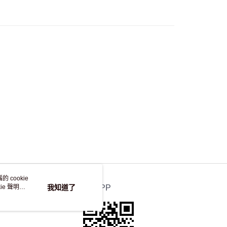
50.00 或以上免運費
自取，訂單確認後2-4個工作天到店，7天內取。逾期後
，並不會安排重寄
 cookie
e 聲明使
我知道了
官方APP