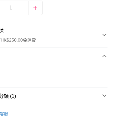
送
K$250.00免運費
類 (1)
ay
身體護理
手足護理
客服
流，訂單確認發貨後2-4個工作天送達
運費表