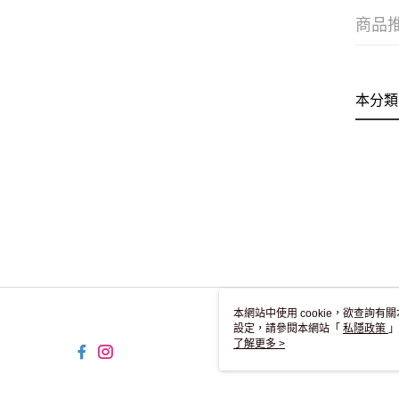
商品
本分類
本網站中使用 cookie，欲查詢有關
設定，請參閱本網站「
私隱政策
」
用 cookie。
了解更多 >