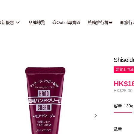
最新優惠
品牌總覽
💥Outlet尋寶區
熱銷排行榜👑
🛅旅
Shise
送貨上門滿H
HK$16
HK$25.00
容量：30g
數量