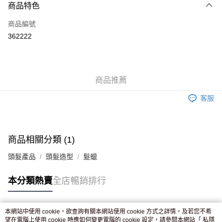
商品特色
信用卡
商品編號
Apple Pay
362222
AlipayHK
WeChat Pay
商品推薦
送貨方式
客服
JD京東物流，訂單確認發貨後2-4個工作天送達
運費表
滿 HK$250.00 或以上免運費
付款後門市自取，訂單確認後2-4個工作天到店，7天內取。逾期後
商品相關分類 (1)
訂單作廢，並不會安排重寄
頭髮產品
頭髮造型
髮蠟
免運費
本分類熱賣
全店暢銷排行
本網站中使用 cookie，欲查詢有關本網站使用 cookie 方式之詳情，及若您不希
熱門標籤
望在電腦上使用 cookie 時應如何變更電腦的 cookie 設定，請參閱本網站「
私隱