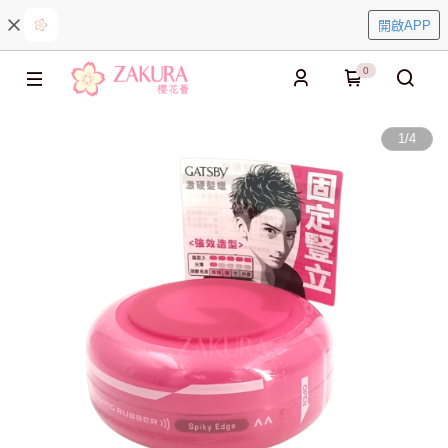
開啟APP
0
1
/
4