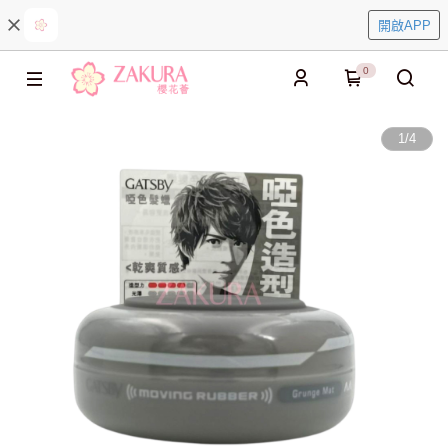
開啟APP
0
1
/
4