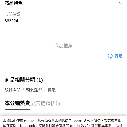
商品特色
信用卡
商品編號
Apple Pay
362224
AlipayHK
WeChat Pay
商品推薦
送貨方式
客服
JD京東物流，訂單確認發貨後2-4個工作天送達
運費表
滿 HK$250.00 或以上免運費
付款後門市自取，訂單確認後2-4個工作天到店，7天內取。逾期後
商品相關分類 (1)
訂單作廢，並不會安排重寄
頭髮產品
頭髮造型
髮蠟
免運費
本分類熱賣
全店暢銷排行
本網站中使用 cookie，欲查詢有關本網站使用 cookie 方式之詳情，及若您不希
熱門標籤
望在電腦上使用 cookie 時應如何變更電腦的 cookie 設定，請參閱本網站「
私隱