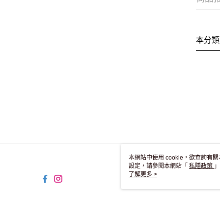
本分類
本網站中使用 cookie，欲查詢有關
設定，請參閱本網站「
私隱政策
」
用 cookie。
了解更多 >