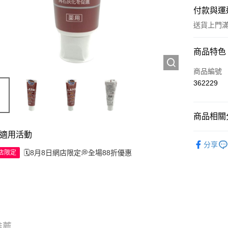
付款與運
送貨上門滿H
付款方式
商品特色
信用卡
商品編號
362229
Apple Pay
AlipayHK
商品相關分
WeChat P
適用活動
個人護理
分享
🗓️8月8日網店限定💭全場88折優惠
網店限定
送貨方式
JD京東物
滿 HK$2
付款後門市
訂單作廢
推薦