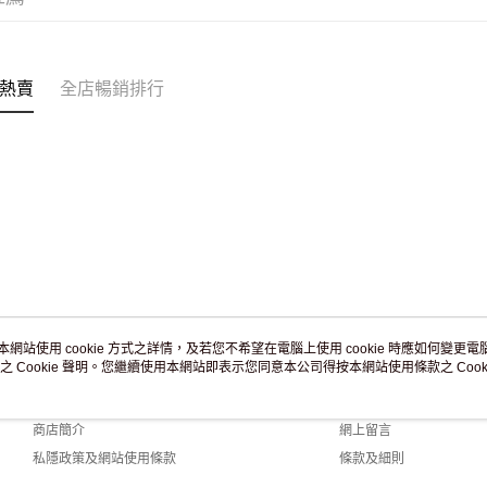
訂單作廢
免運費
熱賣
全店暢銷排行
本網站使用 cookie 方式之詳情，及若您不希望在電腦上使用 cookie 時應如何變更電腦的
之 Cookie 聲明。您繼續使用本網站即表示您同意本公司得按本網站使用條款之 Cooki
關於我們
客戶服務
品牌故事
購物說明
商店簡介
網上留言
私隱政策及網站使用條款
條款及細則