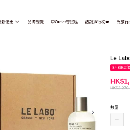
最新優惠
品牌總覽
💥Outlet尋寶區
熱銷排行榜👑
🛅旅
Le La
8月8網店
HK$1,
HK$2,270
數量