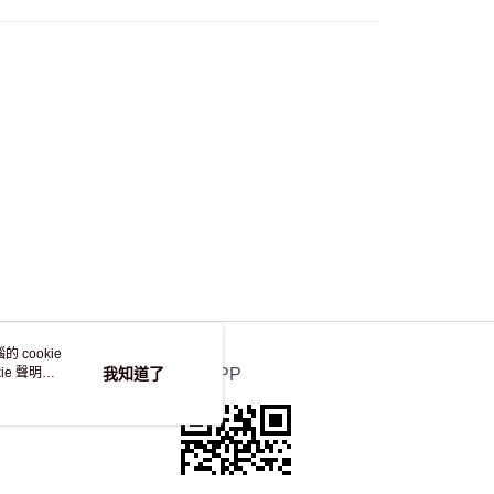
，並不會安排重寄
 cookie
e 聲明使
我知道了
官方APP