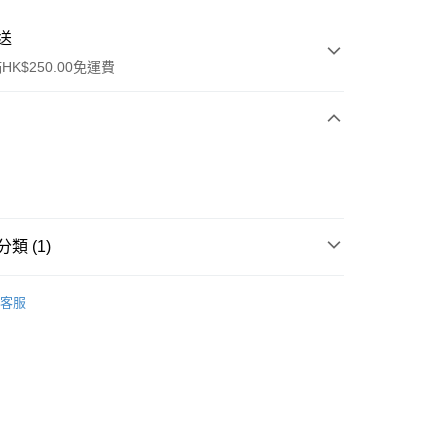
送
K$250.00免運費
類 (1)
ay
中性香水
香水
客服
流，訂單確認發貨後2-4個工作天送達
運費表
50.00 或以上免運費
自取，訂單確認後2-4個工作天到店，7天內取。逾期後