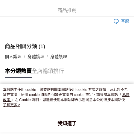
WeChat Pay
商品推薦
送貨方式
客服
JD京東物流，訂單確認發貨後2-4個工作天送達
運費表
滿 HK$250.00 或以上免運費
付款後門市自取，訂單確認後2-4個工作天到店，7天內取。逾期後
商品相關分類 (1)
訂單作廢，並不會安排重寄
個人護理
身體護理
身體護理
免運費
本分類熱賣
全店暢銷排行
本網站中使用 cookie，欲查詢有關本網站使用 cookie 方式之詳情，及若您不希
熱門標籤
望在電腦上使用 cookie 時應如何變更電腦的 cookie 設定，請參閱本網站「
私隱
政策
」之 Cookie 聲明。您繼續使用本網站即表示您同意本公司得按本網站使用
條款之 Cookie 聲明使用 cookie。
了解更多 >
熱銷排行
最新商品
人氣推薦
我知道了