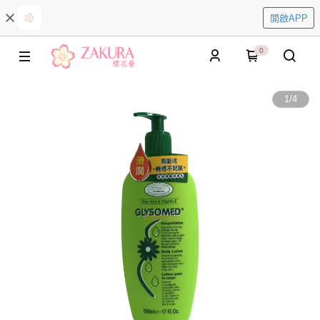
開啟APP
0
1
/
4