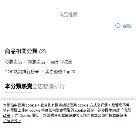
WeChat Pay
商品推薦
送貨方式
客服
JD京東物流，訂單確認發貨後2-4個工作天送達
運費表
滿 HK$250.00 或以上免運費
付款後門市自取，訂單確認後2-4個工作天到店，7天內取。逾期後
商品相關分類 (2)
訂單作廢，並不會安排重寄
彩妝產品
卸妝產品
面部卸妝液
免運費
TOP熱銷排行榜👑
美白淡斑 Top20
本分類熱賣
全店暢銷排行
本網站中使用 cookie，欲查詢有關本網站使用 cookie 方式之詳情，及若您不希
熱門標籤
望在電腦上使用 cookie 時應如何變更電腦的 cookie 設定，請參閱本網站「
私隱
政策
」之 Cookie 聲明。您繼續使用本網站即表示您同意本公司得按本網站使用
條款之 Cookie 聲明使用 cookie。
了解更多 >
熱銷排行
最新商品
人氣推薦