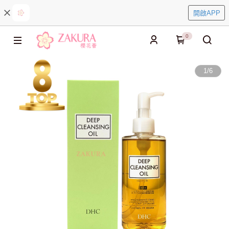
開啟APP
0
1
/
6