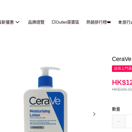
最新優惠
品牌總覽
💥Outlet尋寶區
熱銷排行榜👑
🛅旅
Cera
送貨上門滿H
HK$12
HK$185.0
數量