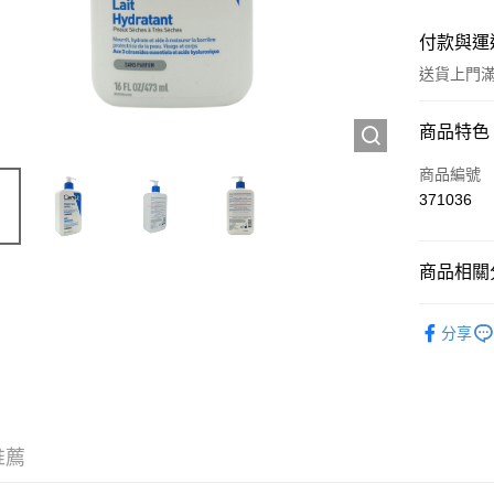
付款與運
送貨上門滿H
付款方式
商品特色
信用卡
商品編號
371036
Apple Pay
AlipayHK
商品相關分
WeChat P
護膚保養
分享
送貨方式
JD京東物
滿 HK$2
推薦
付款後門市