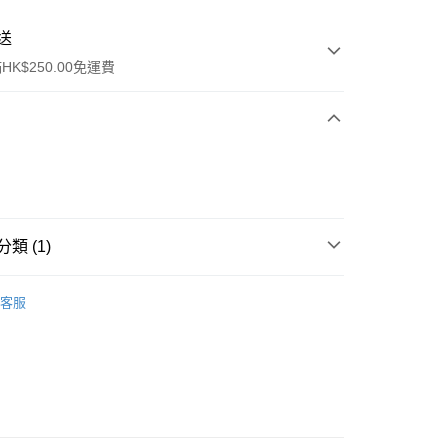
送
K$250.00免運費
類 (1)
ay
乳液/面霜
乳液
客服
流，訂單確認發貨後2-4個工作天送達
運費表
50.00 或以上免運費
自取，訂單確認後2-4個工作天到店，7天內取。逾期後