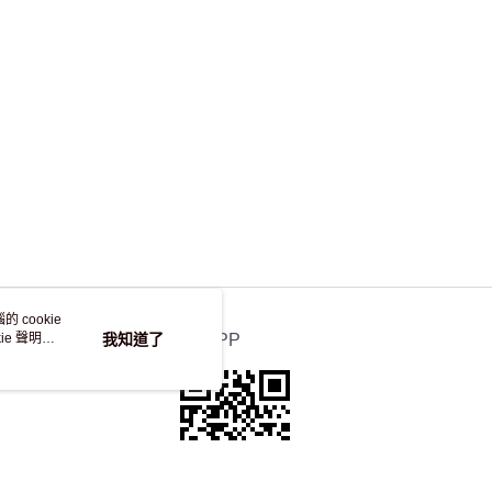
，並不會安排重寄
 cookie
e 聲明使
我知道了
官方APP