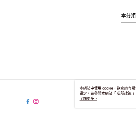
本分類
本網站中使用 cookie，欲查詢有關
設定，請參閱本網站「
私隱政策
」
用 cookie。
了解更多 >