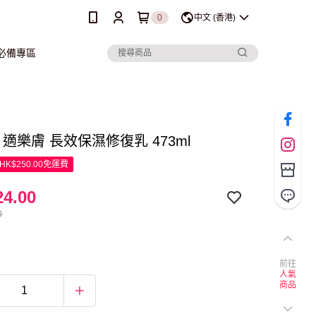
0
中文 (香港)
行必備專區
Ve 適樂膚 長效保濕修復乳 473ml
K$250.00免運費
4.00
0
前往
人氣
商品