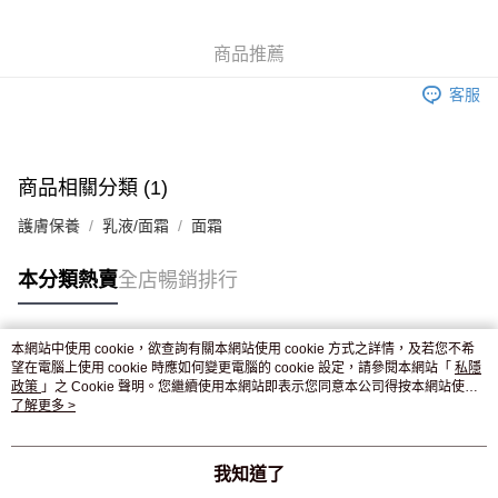
WeChat Pay
商品推薦
送貨方式
客服
JD京東物流，訂單確認發貨後2-4個工作天送達
運費表
滿 HK$250.00 或以上免運費
付款後門市自取，訂單確認後2-4個工作天到店，7天內取。逾期後
商品相關分類 (1)
訂單作廢，並不會安排重寄
護膚保養
乳液/面霜
面霜
免運費
本分類熱賣
全店暢銷排行
本網站中使用 cookie，欲查詢有關本網站使用 cookie 方式之詳情，及若您不希
熱門標籤
望在電腦上使用 cookie 時應如何變更電腦的 cookie 設定，請參閱本網站「
私隱
政策
」之 Cookie 聲明。您繼續使用本網站即表示您同意本公司得按本網站使用
條款之 Cookie 聲明使用 cookie。
了解更多 >
熱銷排行
最新商品
人氣推薦
我知道了