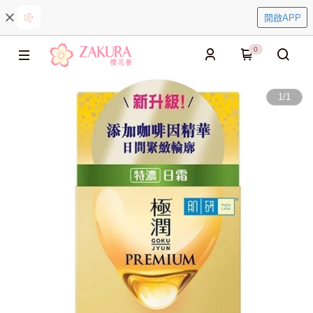
開啟APP
0
1
/
1