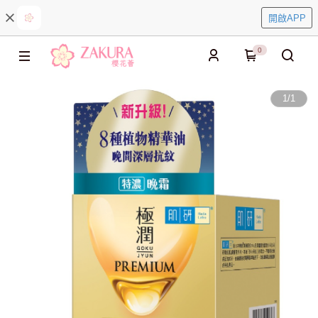
開啟APP
0
1
/
1