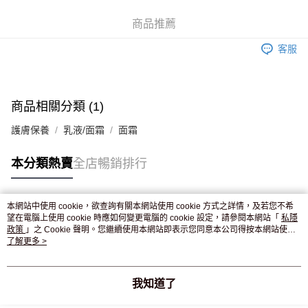
WeChat Pay
商品推薦
送貨方式
客服
JD京東物流，訂單確認發貨後2-4個工作天送達
運費表
滿 HK$250.00 或以上免運費
付款後門市自取，訂單確認後2-4個工作天到店，7天內取。逾期後
商品相關分類 (1)
訂單作廢，並不會安排重寄
護膚保養
乳液/面霜
面霜
免運費
本分類熱賣
全店暢銷排行
本網站中使用 cookie，欲查詢有關本網站使用 cookie 方式之詳情，及若您不希
熱門標籤
望在電腦上使用 cookie 時應如何變更電腦的 cookie 設定，請參閱本網站「
私隱
政策
」之 Cookie 聲明。您繼續使用本網站即表示您同意本公司得按本網站使用
條款之 Cookie 聲明使用 cookie。
了解更多 >
熱銷排行
最新商品
人氣推薦
我知道了