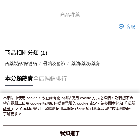
WeChat Pay
商品推薦
送貨方式
客服
JD京東物流，訂單確認發貨後2-4個工作天送達
運費表
滿 HK$250.00 或以上免運費
付款後門市自取，訂單確認後2-4個工作天到店，7天內取。逾期後
商品相關分類 (1)
訂單作廢，並不會安排重寄
西藥製品/保健品
骨骼及關節
藥油/藥液/藥膏
免運費
本分類熱賣
全店暢銷排行
本網站中使用 cookie，欲查詢有關本網站使用 cookie 方式之詳情，及若您不希
熱門標籤
望在電腦上使用 cookie 時應如何變更電腦的 cookie 設定，請參閱本網站「
私隱
政策
」之 Cookie 聲明。您繼續使用本網站即表示您同意本公司得按本網站使用
條款之 Cookie 聲明使用 cookie。
了解更多 >
熱銷排行
最新商品
人氣推薦
我知道了