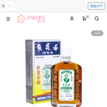
開啟APP
0
1
/
6