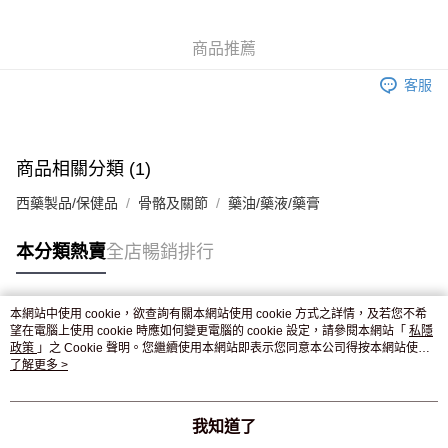
WeChat Pay
商品推薦
送貨方式
客服
JD京東物流，訂單確認發貨後2-4個工作天送達
運費表
滿 HK$250.00 或以上免運費
付款後門市自取，訂單確認後2-4個工作天到店，7天內取。逾期後
商品相關分類 (1)
訂單作廢，並不會安排重寄
西藥製品/保健品
骨骼及關節
藥油/藥液/藥膏
免運費
本分類熱賣
全店暢銷排行
本網站中使用 cookie，欲查詢有關本網站使用 cookie 方式之詳情，及若您不希
熱門標籤
望在電腦上使用 cookie 時應如何變更電腦的 cookie 設定，請參閱本網站「
私隱
政策
」之 Cookie 聲明。您繼續使用本網站即表示您同意本公司得按本網站使用
條款之 Cookie 聲明使用 cookie。
了解更多 >
熱銷排行
最新商品
人氣推薦
我知道了