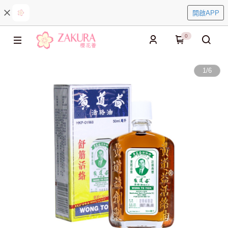
開啟APP
0
1
/
6