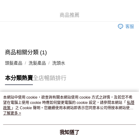
WeChat Pay
商品推薦
送貨方式
客服
JD京東物流，訂單確認發貨後2-4個工作天送達
運費表
滿 HK$250.00 或以上免運費
付款後門市自取，訂單確認後2-4個工作天到店，7天內取。逾期後
商品相關分類 (1)
訂單作廢，並不會安排重寄
頭髮產品
洗髮產品
洗頭水
免運費
本分類熱賣
全店暢銷排行
本網站中使用 cookie，欲查詢有關本網站使用 cookie 方式之詳情，及若您不希
熱門標籤
望在電腦上使用 cookie 時應如何變更電腦的 cookie 設定，請參閱本網站「
私隱
政策
」之 Cookie 聲明。您繼續使用本網站即表示您同意本公司得按本網站使用
條款之 Cookie 聲明使用 cookie。
了解更多 >
熱銷排行
最新商品
人氣推薦
我知道了