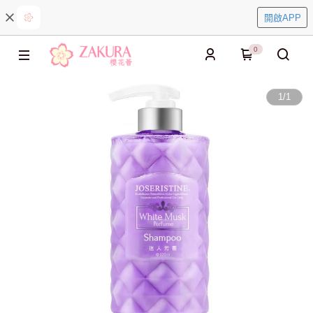
開啟APP
0
1
/
1