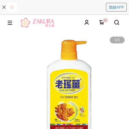
開啟APP
0
1
/
1