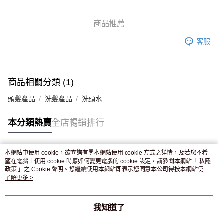
WeChat Pay
商品推薦
送貨方式
客服
JD京東物流，訂單確認發貨後2-4個工作天送達
運費表
滿 HK$250.00 或以上免運費
付款後門市自取，訂單確認後2-4個工作天到店，7天內取。逾期後
商品相關分類 (1)
訂單作廢，並不會安排重寄
頭髮產品
洗髮產品
洗頭水
免運費
本分類熱賣
全店暢銷排行
本網站中使用 cookie，欲查詢有關本網站使用 cookie 方式之詳情，及若您不希
熱門標籤
望在電腦上使用 cookie 時應如何變更電腦的 cookie 設定，請參閱本網站「
私隱
政策
」之 Cookie 聲明。您繼續使用本網站即表示您同意本公司得按本網站使用
條款之 Cookie 聲明使用 cookie。
了解更多 >
熱銷排行
最新商品
人氣推薦
我知道了