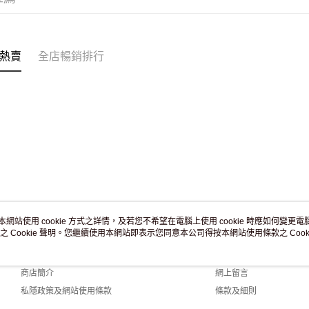
訂單作廢
免運費
熱賣
全店暢銷排行
本網站使用 cookie 方式之詳情，及若您不希望在電腦上使用 cookie 時應如何變更電腦的
之 Cookie 聲明。您繼續使用本網站即表示您同意本公司得按本網站使用條款之 Cooki
關於我們
客戶服務
品牌故事
購物說明
商店簡介
網上留言
私隱政策及網站使用條款
條款及細則