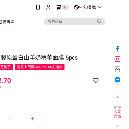
0
中文 (香港)
行必備專區
IA 膠原蛋白山羊奶精華面膜 5pcs
限定
獨享
送貨上門滿HK$250.00免運費
.70
0
前往
人氣
商品