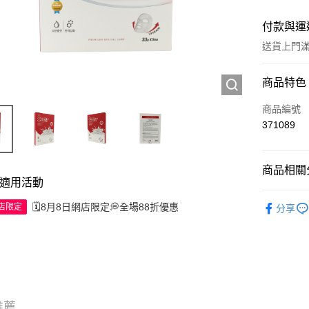
付款與運
送貨上門滿H
付款方式
商品特色
信用卡
商品編號
371089
Apple Pay
AlipayHK
商品相關分
適用活動
WeChat P
護膚保養
🗓️8月8日網店限定💭全場88折優惠
網店限定
分享
送貨方式
JD京東物
滿 HK$2
付款後門市
推薦