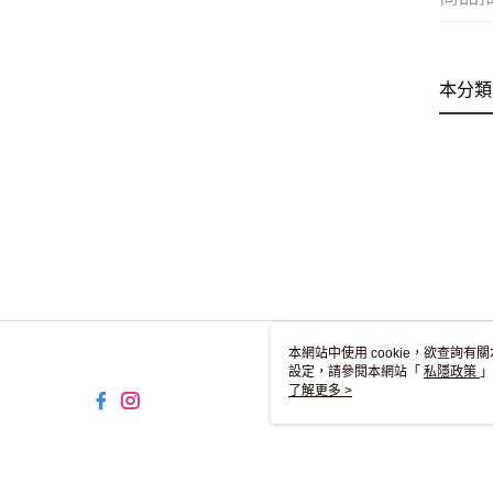
本分類
本網站中使用 cookie，欲查詢有關
設定，請參閱本網站「
私隱政策
」
用 cookie。
了解更多 >