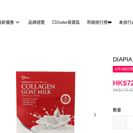
最新優惠
品牌總覽
💥Outlet尋寶區
熱銷排行榜👑
🛅旅
DIAP
8月8網店
HK$72
HK$178.0
數量