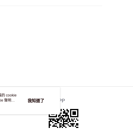
，並不會安排重寄
 cookie
e 聲明使
我知道了
官方APP