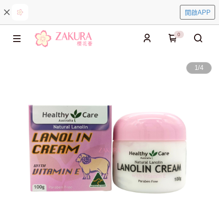
開啟APP
0
1
/
4