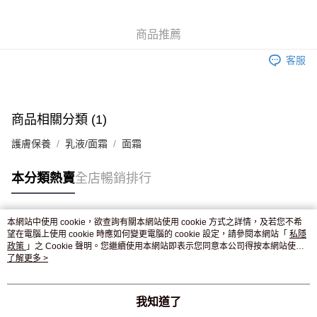
WeChat Pay
商品推薦
送貨方式
客服
JD京東物流，訂單確認發貨後2-4個工作天送達
運費表
滿 HK$250.00 或以上免運費
付款後門市自取，訂單確認後2-4個工作天到店，7天內取。逾期後
商品相關分類 (1)
訂單作廢，並不會安排重寄
護膚保養
乳液/面霜
面霜
免運費
本分類熱賣
全店暢銷排行
本網站中使用 cookie，欲查詢有關本網站使用 cookie 方式之詳情，及若您不希
熱門標籤
望在電腦上使用 cookie 時應如何變更電腦的 cookie 設定，請參閱本網站「
私隱
政策
」之 Cookie 聲明。您繼續使用本網站即表示您同意本公司得按本網站使用
條款之 Cookie 聲明使用 cookie。
了解更多 >
熱銷排行
最新商品
人氣推薦
我知道了