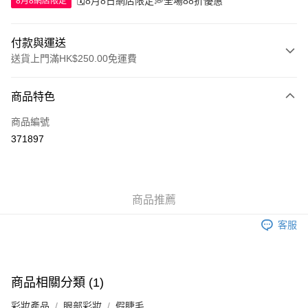
🗓️8月8日網店限定💭全場88折優惠
8月8網店限定
付款與運送
送貨上門滿HK$250.00免運費
付款方式
商品特色
信用卡
商品編號
Apple Pay
371897
AlipayHK
WeChat Pay
商品推薦
送貨方式
客服
JD京東物流，訂單確認發貨後2-4個工作天送達
運費表
滿 HK$250.00 或以上免運費
付款後門市自取，訂單確認後2-4個工作天到店，7天內取。逾期後
商品相關分類 (1)
訂單作廢，並不會安排重寄
彩妝產品
眼部彩妝
假睫毛