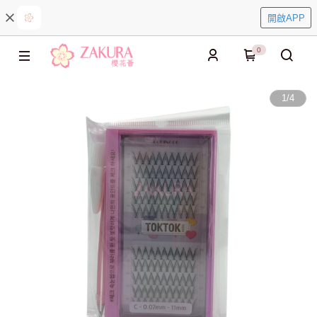
開啟APP
0
1
/
4