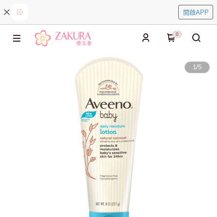
開啟APP
0
1
/
5