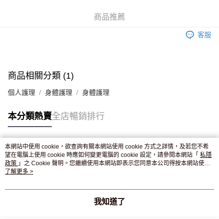
WeChat Pay
商品推薦
送貨方式
客服
JD京東物流，訂單確認發貨後2-4個工作天送達
運費表
滿 HK$250.00 或以上免運費
付款後門市自取，訂單確認後2-4個工作天到店，7天內取。逾期後
商品相關分類 (1)
訂單作廢，並不會安排重寄
個人護理
身體護理
身體護理
免運費
本分類熱賣
全店暢銷排行
本網站中使用 cookie，欲查詢有關本網站使用 cookie 方式之詳情，及若您不希
熱門標籤
望在電腦上使用 cookie 時應如何變更電腦的 cookie 設定，請參閱本網站「
私隱
政策
」之 Cookie 聲明。您繼續使用本網站即表示您同意本公司得按本網站使用
條款之 Cookie 聲明使用 cookie。
了解更多 >
熱銷排行
最新商品
人氣推薦
我知道了