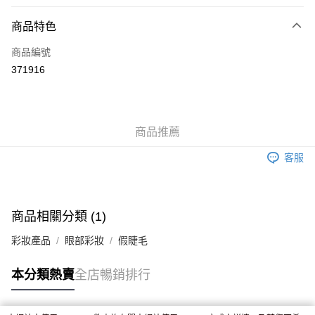
付款方式
商品特色
信用卡
商品編號
Apple Pay
371916
AlipayHK
WeChat Pay
商品推薦
送貨方式
客服
JD京東物流，訂單確認發貨後2-4個工作天送達
運費表
滿 HK$250.00 或以上免運費
付款後門市自取，訂單確認後2-4個工作天到店，7天內取。逾期後
商品相關分類 (1)
訂單作廢，並不會安排重寄
彩妝產品
眼部彩妝
假睫毛
免運費
本分類熱賣
全店暢銷排行