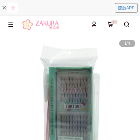
開啟APP
0
1
/
4