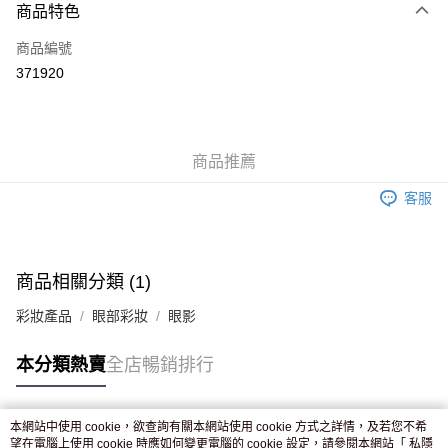
商品特色
信用卡
商品編號
Apple Pay
371920
AlipayHK
WeChat Pay
商品推薦
送貨方式
客服
JD京東物流，訂單確認發貨後2-4個工作天送達
運費表
滿 HK$250.00 或以上免運費
付款後門市自取，訂單確認後2-4個工作天到店，7天內取。逾期後
商品相關分類 (1)
訂單作廢，並不會安排重寄
彩妝產品
眼部彩妝
眼影
免運費
本分類熱賣
全店暢銷排行
本網站中使用 cookie，欲查詢有關本網站使用 cookie 方式之詳情，及若您不希
熱門標籤
望在電腦上使用 cookie 時應如何變更電腦的 cookie 設定，請參閱本網站「
私隱