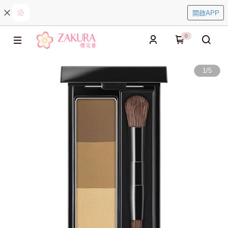
開啟APP
0
1
/
5