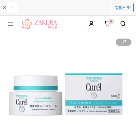
開啟APP
0
1
/
7