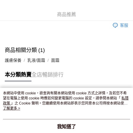
WeChat Pay
商品推薦
送貨方式
客服
JD京東物流，訂單確認發貨後2-4個工作天送達
運費表
滿 HK$250.00 或以上免運費
付款後門市自取，訂單確認後2-4個工作天到店，7天內取。逾期後
商品相關分類 (1)
訂單作廢，並不會安排重寄
護膚保養
乳液/面霜
面霜
免運費
本分類熱賣
全店暢銷排行
本網站中使用 cookie，欲查詢有關本網站使用 cookie 方式之詳情，及若您不希
熱門標籤
望在電腦上使用 cookie 時應如何變更電腦的 cookie 設定，請參閱本網站「
私隱
政策
」之 Cookie 聲明。您繼續使用本網站即表示您同意本公司得按本網站使用
條款之 Cookie 聲明使用 cookie。
了解更多 >
熱銷排行
最新商品
人氣推薦
我知道了