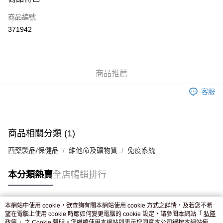
信用卡
商品編號
Apple Pay
371942
AlipayHK
WeChat Pay
商品推薦
送貨方式
客服
JD京東物流，訂單確認發貨後2-4個工作天送達
運費表
滿 HK$250.00 或以上免運費
付款後門市自取，訂單確認後2-4個工作天到店，7天內取。逾期後
商品相關分類 (1)
訂單作廢，並不會安排重寄
西藥製品/保健品
維他命及礦物質
免疫系統
免運費
本分類熱賣
全店暢銷排行
本網站中使用 cookie，欲查詢有關本網站使用 cookie 方式之詳情，及若您不希
熱門標籤
望在電腦上使用 cookie 時應如何變更電腦的 cookie 設定，請參閱本網站「
私隱
政策
」之 Cookie 聲明。您繼續使用本網站即表示您同意本公司得按本網站使用