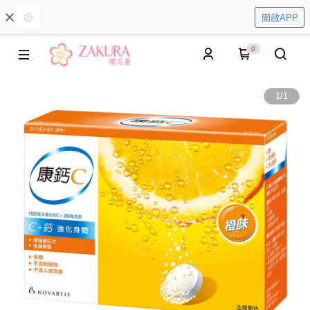
開啟APP
0
1
/
1