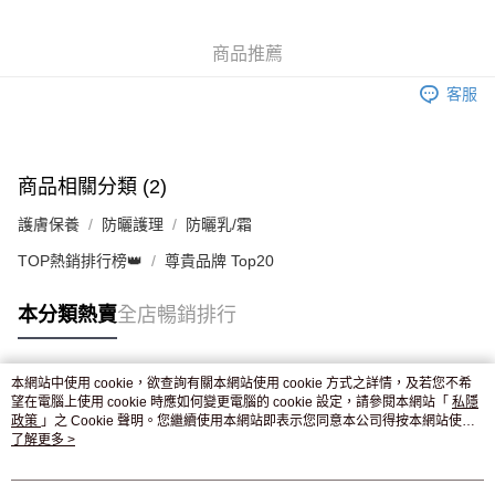
WeChat Pay
商品推薦
送貨方式
客服
JD京東物流，訂單確認發貨後2-4個工作天送達
運費表
滿 HK$250.00 或以上免運費
付款後門市自取，訂單確認後2-4個工作天到店，7天內取。逾期後
商品相關分類 (2)
訂單作廢，並不會安排重寄
護膚保養
防曬護理
防曬乳/霜
免運費
TOP熱銷排行榜👑
尊貴品牌 Top20
本分類熱賣
全店暢銷排行
本網站中使用 cookie，欲查詢有關本網站使用 cookie 方式之詳情，及若您不希
熱門標籤
望在電腦上使用 cookie 時應如何變更電腦的 cookie 設定，請參閱本網站「
私隱
政策
」之 Cookie 聲明。您繼續使用本網站即表示您同意本公司得按本網站使用
條款之 Cookie 聲明使用 cookie。
了解更多 >
熱銷排行
最新商品
人氣推薦