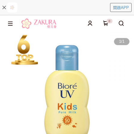
開啟APP
0
1
/
1