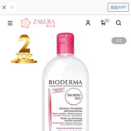
開啟APP
0
1
/
1