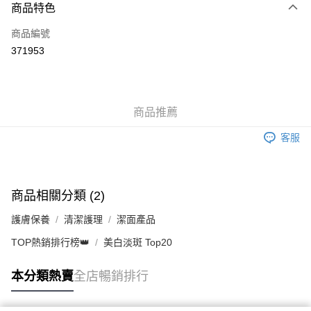
商品特色
信用卡
商品編號
Apple Pay
371953
AlipayHK
WeChat Pay
商品推薦
送貨方式
客服
JD京東物流，訂單確認發貨後2-4個工作天送達
運費表
滿 HK$250.00 或以上免運費
付款後門市自取，訂單確認後2-4個工作天到店，7天內取。逾期後
商品相關分類 (2)
訂單作廢，並不會安排重寄
護膚保養
清潔護理
潔面產品
免運費
TOP熱銷排行榜👑
美白淡斑 Top20
本分類熱賣
全店暢銷排行