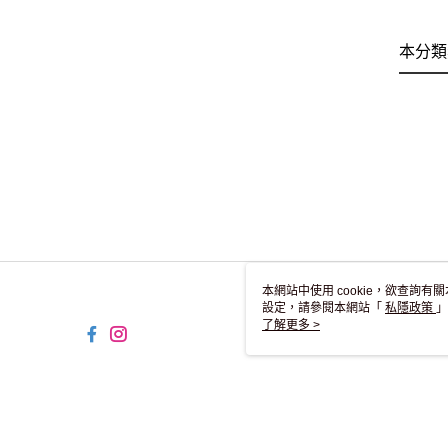
本分類
本網站中使用 cookie，欲查詢有關
設定，請參閱本網站「
私隱政策
」
用 cookie。
了解更多 >