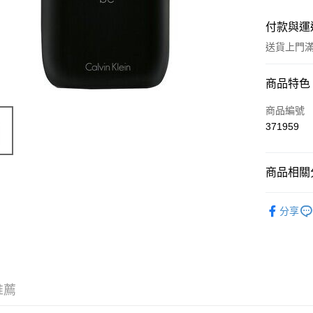
付款與運
送貨上門滿H
付款方式
商品特色
信用卡
商品編號
371959
Apple Pay
AlipayHK
商品相關分
WeChat P
香水產品
分享
TOP熱銷
送貨方式
JD京東物
滿 HK$2
推薦
付款後門市