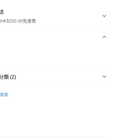
送
K$250.00免運費
類 (2)
ay
中性香水
淡香水
客服
排行榜👑
逆齡抗老 Top20
流，訂單確認發貨後2-4個工作天送達
運費表
50.00 或以上免運費
自取，訂單確認後2-4個工作天到店，7天內取。逾期後