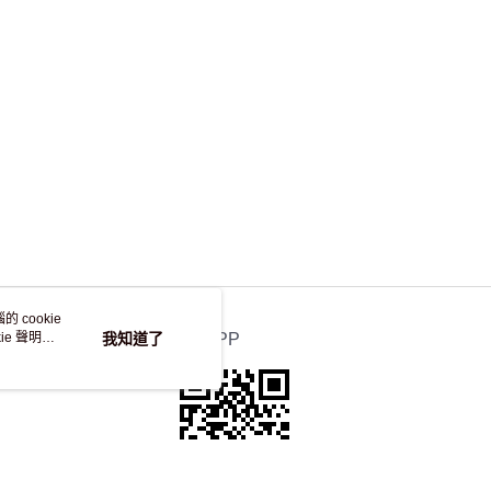
，並不會安排重寄
 cookie
e 聲明使
我知道了
官方APP