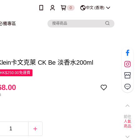
0
中文 (香港)
行必備專區
n Klein卡文克萊 CK Be 淡香水200ml
K$250.00免運費
8.00
0
前往
人氣
商品