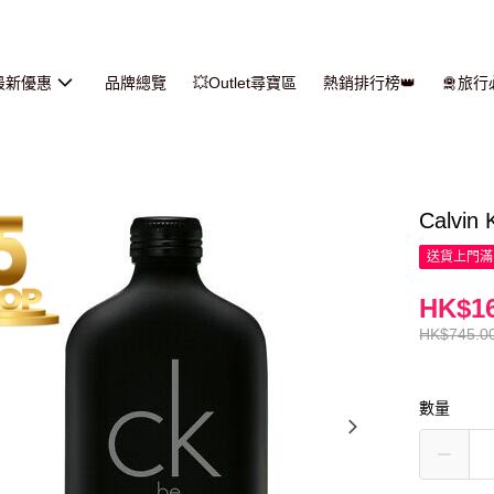
最新優惠
品牌總覽
💥Outlet尋寶區
熱銷排行榜👑
🛅旅
Calvi
送貨上門滿H
HK$16
HK$745.0
數量