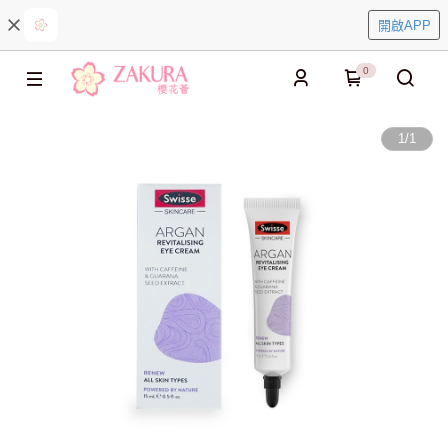
開啟APP
0
1
/
1