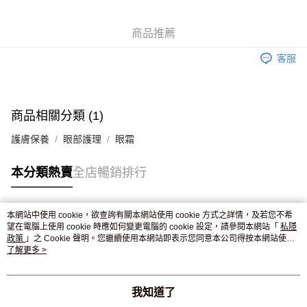
WeChat Pay
商品推薦
送貨方式
客服
JD京東物流，訂單確認發貨後2-4個工作天送達
運費表
滿 HK$250.00 或以上免運費
付款後門市自取，訂單確認後2-4個工作天到店，7天內取。逾期後
商品相關分類 (1)
訂單作廢，並不會安排重寄
護膚保養
眼部護理
眼霜
免運費
本分類熱賣
全店暢銷排行
本網站中使用 cookie，欲查詢有關本網站使用 cookie 方式之詳情，及若您不希
熱門標籤
望在電腦上使用 cookie 時應如何變更電腦的 cookie 設定，請參閱本網站「
私隱
政策
」之 Cookie 聲明。您繼續使用本網站即表示您同意本公司得按本網站使用
條款之 Cookie 聲明使用 cookie。
了解更多 >
熱銷排行
最新商品
人氣推薦
我知道了