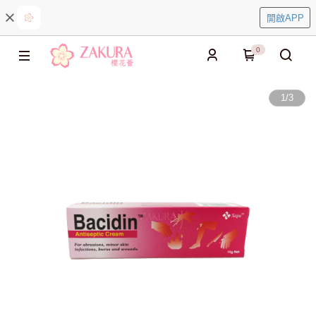
開啟APP
0
1
/
3