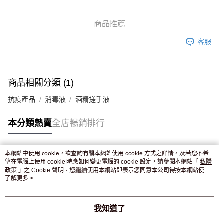
WeChat Pay
商品推薦
送貨方式
客服
JD京東物流，訂單確認發貨後2-4個工作天送達
運費表
滿 HK$250.00 或以上免運費
付款後門市自取，訂單確認後2-4個工作天到店，7天內取。逾期後
商品相關分類 (1)
訂單作廢，並不會安排重寄
抗疫產品
消毒液
酒精搓手液
免運費
本分類熱賣
全店暢銷排行
本網站中使用 cookie，欲查詢有關本網站使用 cookie 方式之詳情，及若您不希
熱門標籤
望在電腦上使用 cookie 時應如何變更電腦的 cookie 設定，請參閱本網站「
私隱
政策
」之 Cookie 聲明。您繼續使用本網站即表示您同意本公司得按本網站使用
條款之 Cookie 聲明使用 cookie。
了解更多 >
熱銷排行
最新商品
人氣推薦
我知道了