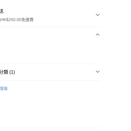
送
K$250.00免運費
類 (1)
ay
面膜
片裝面膜
客服
流，訂單確認發貨後2-4個工作天送達
運費表
50.00 或以上免運費
自取，訂單確認後2-4個工作天到店，7天內取。逾期後