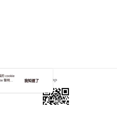
，並不會安排重寄
 cookie
e 聲明使
我知道了
官方APP