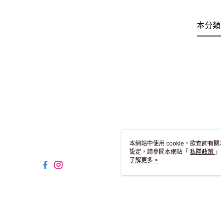
本分類
本網站中使用 cookie，欲查詢有關
設定，請參閱本網站「
私隱政策
」
用 cookie。
了解更多 >