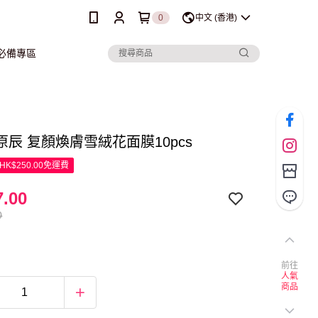
0
中文 (香港)
行必備專區
in原辰 复顏煥膚雪絨花面膜10pcs
K$250.00免運費
.00
0
前往
人氣
商品