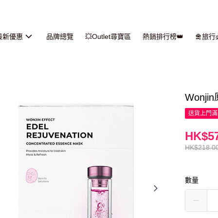
最新優惠
品牌總覽
💥Outlet尋寶區
熱銷排行榜👑
🛅旅
Wonj
送貨上門滿H
HK$57
HK$218.0
數量