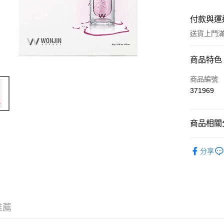
付款與運
送貨上門滿H
付款方式
商品特色
信用卡
商品編號
371969
Apple Pay
AlipayHK
商品相關分
WeChat P
護膚保養
分享
送貨方式
JD京東物
滿 HK$2
推薦
付款後門市