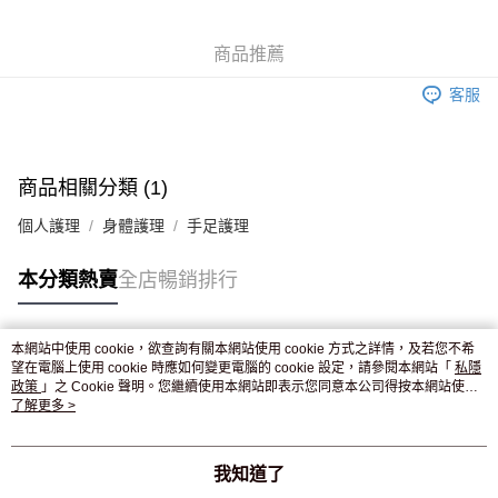
WeChat Pay
商品推薦
送貨方式
客服
JD京東物流，訂單確認發貨後2-4個工作天送達
運費表
滿 HK$250.00 或以上免運費
付款後門市自取，訂單確認後2-4個工作天到店，7天內取。逾期後
商品相關分類 (1)
訂單作廢，並不會安排重寄
個人護理
身體護理
手足護理
免運費
本分類熱賣
全店暢銷排行
本網站中使用 cookie，欲查詢有關本網站使用 cookie 方式之詳情，及若您不希
熱門標籤
望在電腦上使用 cookie 時應如何變更電腦的 cookie 設定，請參閱本網站「
私隱
政策
」之 Cookie 聲明。您繼續使用本網站即表示您同意本公司得按本網站使用
條款之 Cookie 聲明使用 cookie。
了解更多 >
熱銷排行
最新商品
人氣推薦
我知道了