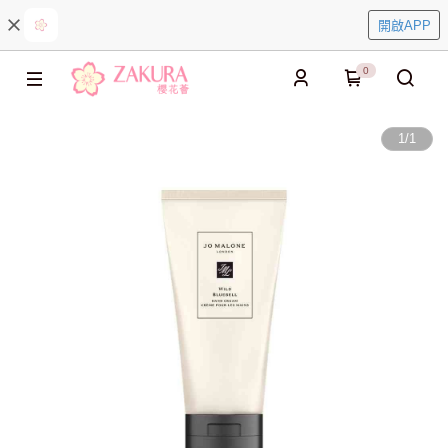
開啟APP
0
1
/
1