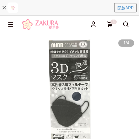
開啟APP
0
1
/
4