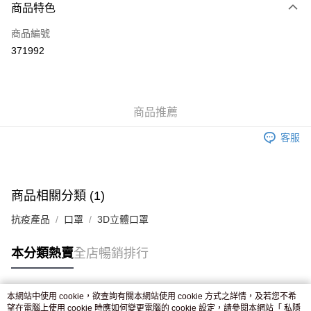
商品特色
信用卡
商品編號
Apple Pay
371992
AlipayHK
WeChat Pay
商品推薦
送貨方式
客服
JD京東物流，訂單確認發貨後2-4個工作天送達
運費表
滿 HK$250.00 或以上免運費
付款後門市自取，訂單確認後2-4個工作天到店，7天內取。逾期後
商品相關分類 (1)
訂單作廢，並不會安排重寄
抗疫產品
口罩
3D立體口罩
免運費
本分類熱賣
全店暢銷排行
本網站中使用 cookie，欲查詢有關本網站使用 cookie 方式之詳情，及若您不希
熱門標籤
望在電腦上使用 cookie 時應如何變更電腦的 cookie 設定，請參閱本網站「
私隱