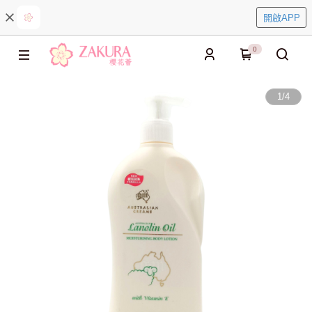
開啟APP
0
1
/
4