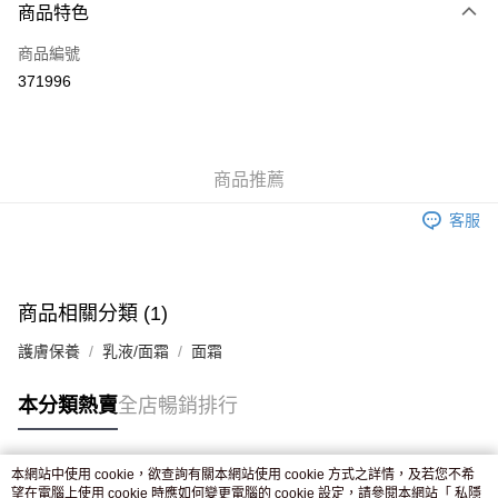
商品特色
信用卡
商品編號
Apple Pay
371996
AlipayHK
WeChat Pay
商品推薦
送貨方式
客服
JD京東物流，訂單確認發貨後2-4個工作天送達
運費表
滿 HK$250.00 或以上免運費
付款後門市自取，訂單確認後2-4個工作天到店，7天內取。逾期後
商品相關分類 (1)
訂單作廢，並不會安排重寄
護膚保養
乳液/面霜
面霜
免運費
本分類熱賣
全店暢銷排行
本網站中使用 cookie，欲查詢有關本網站使用 cookie 方式之詳情，及若您不希
熱門標籤
望在電腦上使用 cookie 時應如何變更電腦的 cookie 設定，請參閱本網站「
私隱