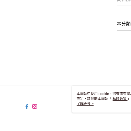
本分類
本網站中使用 cookie，欲查詢有關
設定，請參閱本網站「
私隱政策
」
用 cookie。
了解更多 >