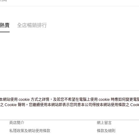
付款後門市
訂單作廢
免運費
熱賣
全店暢銷排行
本網站使用 cookie 方式之詳情，及若您不希望在電腦上使用 cookie 時應如何變更電腦的
之 Cookie 聲明。您繼續使用本網站即表示您同意本公司得按本網站使用條款之 Cooki
關於我們
客戶服務
品牌故事
購物說明
商店簡介
網上留言
私隱政策及網站使用條款
條款及細則