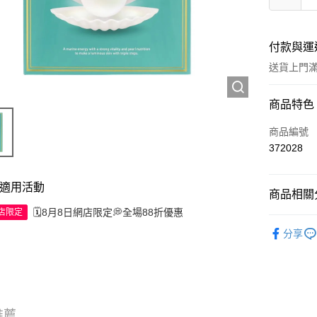
付款與運
送貨上門滿H
付款方式
商品特色
信用卡
商品編號
372028
Apple Pay
AlipayHK
適用活動
商品相關分
WeChat P
🗓️8月8日網店限定💭全場88折優惠
網店限定
護膚保養
分享
TOP熱銷
送貨方式
JD京東物
滿 HK$2
推薦