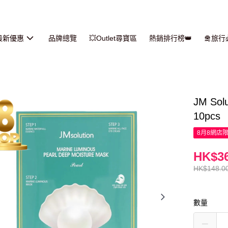
最新優惠
品牌總覽
💥Outlet尋寶區
熱銷排行榜👑
🛅旅
JM S
10pcs
8月8網店
HK$36
HK$148.0
數量