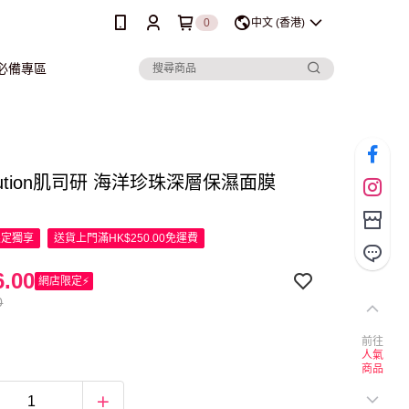
0
中文 (香港)
行必備專區
olution肌司研 海洋珍珠深層保濕面膜
限定
獨享
送貨上門滿HK$250.00免運費
.00
網店限定⚡
0
前往
人氣
商品