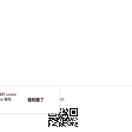
自取，訂單確認後2-4個工作天到店，7天內取。逾期後
，並不會安排重寄
 cookie
e 聲明使
我知道了
官方APP