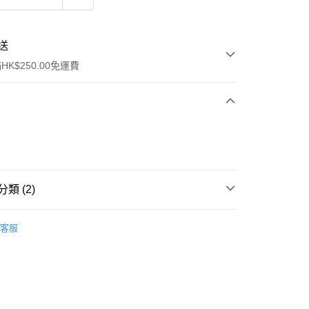
送
K$250.00免運費
類 (2)
ay
面膜
片裝面膜
客服
排行榜👑
提拉緊致 Top20
流，訂單確認發貨後2-4個工作天送達
運費表
50.00 或以上免運費