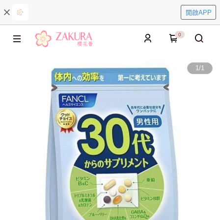
開啟APP
0
1
/
1