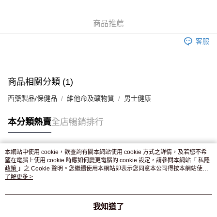
WeChat Pay
商品推薦
送貨方式
客服
JD京東物流，訂單確認發貨後2-4個工作天送達
運費表
滿 HK$250.00 或以上免運費
付款後門市自取，訂單確認後2-4個工作天到店，7天內取。逾期後
商品相關分類 (1)
訂單作廢，並不會安排重寄
西藥製品/保健品
維他命及礦物質
男士健康
免運費
本分類熱賣
全店暢銷排行
本網站中使用 cookie，欲查詢有關本網站使用 cookie 方式之詳情，及若您不希
熱門標籤
望在電腦上使用 cookie 時應如何變更電腦的 cookie 設定，請參閱本網站「
私隱
政策
」之 Cookie 聲明。您繼續使用本網站即表示您同意本公司得按本網站使用
條款之 Cookie 聲明使用 cookie。
了解更多 >
熱銷排行
最新商品
人氣推薦
我知道了