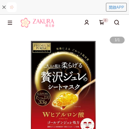
開啟APP
0
1
/
1