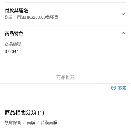
付款與運送
送貨上門滿HK$250.00免運費
付款方式
商品特色
信用卡
商品編號
Apple Pay
372044
AlipayHK
WeChat Pay
商品推薦
送貨方式
客服
JD京東物流，訂單確認發貨後2-4個工作天送達
運費表
滿 HK$250.00 或以上免運費
付款後門市自取，訂單確認後2-4個工作天到店，7天內取。逾期後
商品相關分類 (1)
訂單作廢，並不會安排重寄
護膚保養
面膜
片裝面膜
免運費