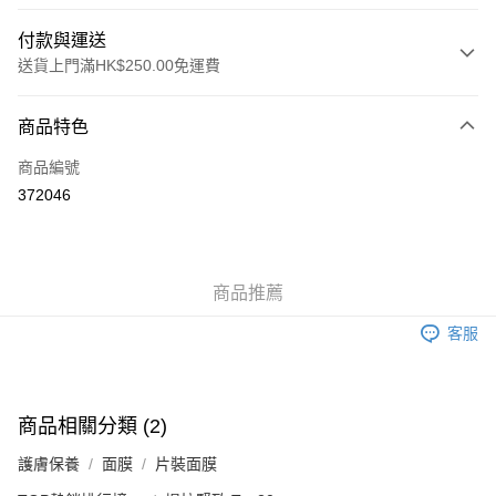
付款與運送
送貨上門滿HK$250.00免運費
付款方式
商品特色
信用卡
商品編號
Apple Pay
372046
AlipayHK
WeChat Pay
商品推薦
送貨方式
客服
JD京東物流，訂單確認發貨後2-4個工作天送達
運費表
滿 HK$250.00 或以上免運費
付款後門市自取，訂單確認後2-4個工作天到店，7天內取。逾期後
商品相關分類 (2)
訂單作廢，並不會安排重寄
護膚保養
面膜
片裝面膜
免運費