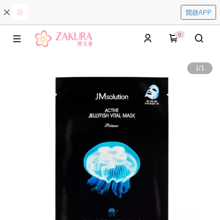
開啟APP
0
1
/
1