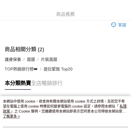
WeChat Pay
商品推薦
送貨方式
客服
JD京東物流，訂單確認發貨後2-4個工作天送達
運費表
滿 HK$250.00 或以上免運費
付款後門市自取，訂單確認後2-4個工作天到店，7天內取。逾期後
商品相關分類 (2)
訂單作廢，並不會安排重寄
護膚保養
面膜
片裝面膜
免運費
TOP熱銷排行榜👑
提拉緊致 Top20
本分類熱賣
全店暢銷排行
本網站中使用 cookie，欲查詢有關本網站使用 cookie 方式之詳情，及若您不希
熱門標籤
望在電腦上使用 cookie 時應如何變更電腦的 cookie 設定，請參閱本網站「
私隱
政策
」之 Cookie 聲明。您繼續使用本網站即表示您同意本公司得按本網站使用
條款之 Cookie 聲明使用 cookie。
了解更多 >
熱銷排行
最新商品
人氣推薦