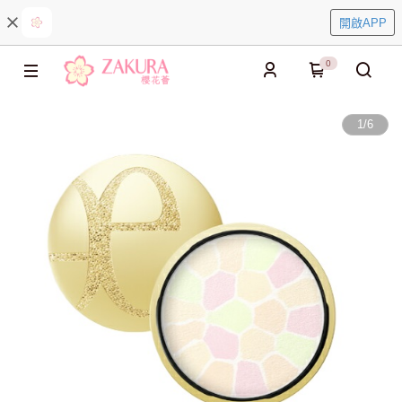
開啟APP
0
1
/
6