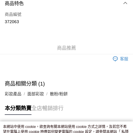
商品特色
信用卡
商品編號
Apple Pay
372063
AlipayHK
WeChat Pay
商品推薦
送貨方式
客服
JD京東物流，訂單確認發貨後2-4個工作天送達
運費表
滿 HK$250.00 或以上免運費
付款後門市自取，訂單確認後2-4個工作天到店，7天內取。逾期後
商品相關分類 (1)
訂單作廢，並不會安排重寄
彩妝產品
面部彩妝
散粉/粉餅
免運費
本分類熱賣
全店暢銷排行
本網站中使用 cookie，欲查詢有關本網站使用 cookie 方式之詳情，及若您不希
熱門標籤
望在電腦上使用 cookie 時應如何變更電腦的 cookie 設定，請參閱本網站「
私隱