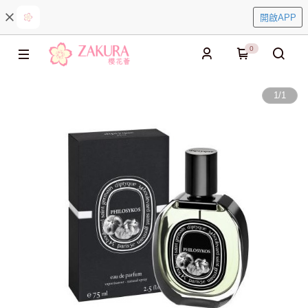
開啟APP
0
1
/
1