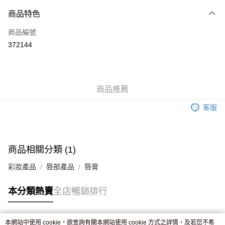
付款方式
商品特色
信用卡
商品編號
Apple Pay
372144
AlipayHK
WeChat Pay
商品推薦
送貨方式
客服
JD京東物流，訂單確認發貨後2-4個工作天送達
運費表
滿 HK$250.00 或以上免運費
付款後門市自取，訂單確認後2-4個工作天到店，7天內取。逾期後
商品相關分類 (1)
訂單作廢，並不會安排重寄
彩妝產品
唇部產品
唇膏
免運費
本分類熱賣
全店暢銷排行
本網站中使用 cookie，欲查詢有關本網站使用 cookie 方式之詳情，及若您不希