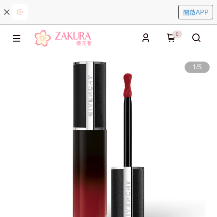
開啟APP
0
1
/
5